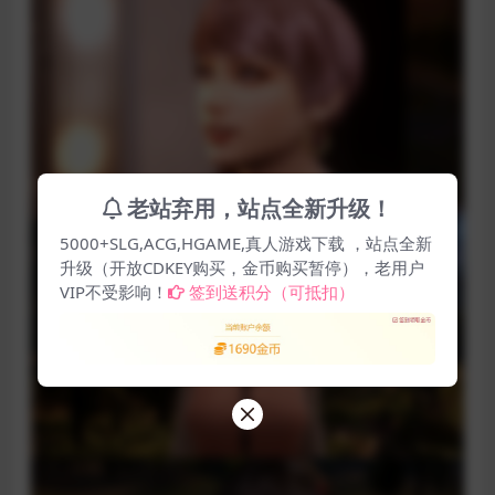
老站弃用，站点全新升级！
5000+SLG,ACG,HGAME,真人游戏下载 ，站点全新
升级（开放CDKEY购买，金币购买暂停），老用户
VIP不受影响！
签到送积分（可抵扣）