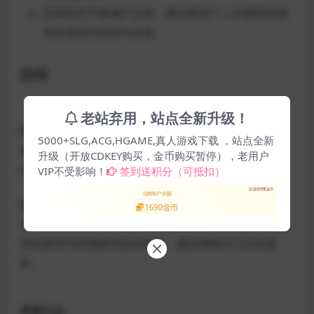
目前版本节奏偏中后段，建议根据个人对题材的接
受程度来控制游玩进度。
总结
《臥底治安官》是一款以卧底警察道德崩坏为核心的黑
老站弃用，站点全新升级！
暗RPG。它在身份冲突和逐渐堕落的氛围上具备一定特
5000+SLG,ACG,HGAME,真人游戏下载 ，站点全新
色，但作为新作，目前内容丰富度和完成度还处于中规
升级（开放CDKEY购买，金币购买暂停），老用户
中矩的阶段。
VIP不受影响！
签到送积分（可抵扣）
如果你对卧底题材带来的道德拉扯和NTR元素有明确需
求，那目前版本已经能提供比较直接的体验；如果对剧
情深度和内容规模有较高要求，建议继续关注后续更
新。
更新日志