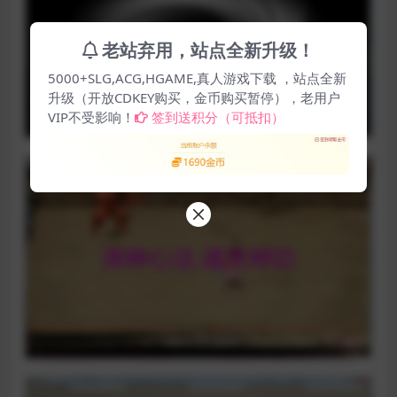
老站弃用，站点全新升级！
5000+SLG,ACG,HGAME,真人游戏下载 ，站点全新
升级（开放CDKEY购买，金币购买暂停），老用户
VIP不受影响！
签到送积分（可抵扣）